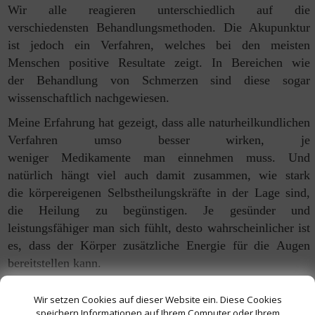
Wir alle reagieren unterschiedlich auf die
verschiedensten
Behandlungsmethoden. Die Akupunktur
ist jedoch ein Verfahren, welches
bei den meisten
Menschen positive Resultate zeigt. In Bereichen wie
der
Behandlung von Schmerzen sind diese sogar
wissenschaftlich nachgewiesen.
Meine Erfahrung hat gezeigt, dass alle naturheilkundlichen
Verfahren
umso besser wirken, je
weniger Medikamente man einnehmen
muss. Und
natürlich hängt viel auch damit zusammen, wie stark
die
körpereigenen Selbstheilungskräfte in der Lage sind,
die Heilung zu
begünstigen. Je gesünder und
leistungsfähiger man sich fühlt, desto
wahrscheinlicher ist
es, dass der Körper zusätzliche Energie für die
Augen
bereitstellen kann.
Gibt es Nebenwirkungen?
Wir setzen Cookies auf dieser Website ein. Diese Cookies
Bisher habe ich in meiner Praxis noch keine
speichern Informationen auf Ihrem Computer oder Ihrem