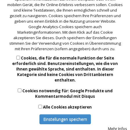
mobilen Gerät, die Ihr Online-Erlebnis verbessern sollen. Cookies
Nebenwirkungen durch die
Augen-Akupunktur
sind kleine Textdateien, die Ihnen ermöglichen schnell und
feststellenkönnen. Im schlimmsten Fall entsteht ein
kleiner
gezielt zu navigieren. Cookies speichern Ihre Präferenzen und
blauer Fleck um die Einstichstelle, dieser ist aber in der
geben uns einen Einblick in die Nutzung unserer Website.
Google Analytics-Cookies speichern auch
Regel
nach ein paar Tagen wieder verschwunden.
Marketinginformationen. Mit dem Klick auf das Cookie
Wie bei allen
naturheilkundlichen Therapien kann man mit
akzeptieren Sie dieses. Durch speichern der Einstellungen
stimmen Sie der Verwendung von Cookies in Übereinstimmung
einer leichten
Erst-Verschlimmerung der Symptome
mit Ihren Präferenzen (sofern angegeben) durch uns zu.
rechnen, denn nun fängt der Körper
intensiv zu arbeiten
Cookies, die für die normale Funktion der Seite
an, d.h. Sie spüren, dass ich an den Augen etwas tut.
Bei
erforderlich sind. Benutzereinstellungen, wie die von
den meisten Patienten ist dies mit einem gewissen
Ihnen gewählte Sprache, sind enthalten. In dieser
Druckgefühl, Schwere oder
auch Müdigkeit verbunden.
Kategorie sind keine Cookies von Drittanbietern
enthalten.
Dies ist aber ein gutes Zeichen, denn es
bedeutet,
dass Energie zu den Augen geleitet wird und der Körper
Cookies notwendig für: Google Produkte und
intensiv zu arbeiten beginnt.
Kommentarmodul mit Disqus
Ich empfehle generell an den Tagen der Augenakupunktur
Alle Cookies akzeptieren
keinen extrem
anstrengenden Sport zu machen, sondern
Einstellungen speichern
sich etwas Ruhe und Muse zu
gönnen. Es ist wichtig, sich
auf die Behandlung einzulassen und dem
Körper auch Zeit
Mehr Infos