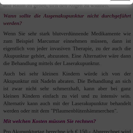
und Raum zu geben, sich den Augen zu widmen
.
Wann sollte die Augenakupunktur nicht durchgeführt
werden?
Wenn Sie sehr stark blutverdünnende Medikamente wie
zum Beispiel
Marcumar einnehmen müssen, dann ist
eigentlich von jeder invasiven
Therapie, zu der auch die
Akupunktur gehört, abzuraten. Eine Alternative
wäre dann
die Behandlung mittels der Laserakupunktur.
Auch bei sehr kleinen Kindern würde ich von der
Akupunktur mit Nadeln
abraten. Die Behandlung an sich
ist zwar nicht sehr schmerzhaft, kann
aber bei ganz
kleinen Kindern einfach zu viel und zu intensiv sein.
Alternativ
kann auch mit der Laserakupunktur behandelt
werden
oder mit dem "Pflaumenblütenhämmerchen".
Mit welchen Kosten müssen Sie rechnen?
Pro Akupunkturtag berechne ich € 150.-
Abgerechnet wird